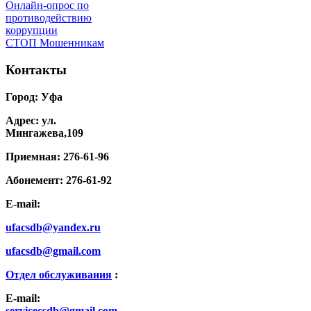
Онлайн-опрос по
противодействию
коррупции
СТОП Мошенникам
Контакты
Город: Уфа
Адрес: ул.
Мингажева,109
Приемная: 276-61-96
Абонемент: 276-61-92
E-mail:
ufacsdb@yandex.ru
ufacsdb@gmail.com
Отдел обслуживания
:
E-mail:
servicecsdb@gmail.com