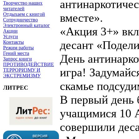
антинаркотичес
Творчество наших
читателей
вместе».
Отдыхаем с книгой
Сотрудничество
Электронный каталог
«Акция 3+» вкл
Акции
Услуги
десант «Подел
Контакты
Режим работы
Гений места
День антинарко
Запрос книги
ПРОТИВОДЕЙСТВИЕ
игра! Задумайс
ТЕРРОРИЗМУ И
ЭКСТРЕМИЗМУ
скамье подсуди
ЛИТРЕС
В первый день 
учащимися 10 
совершили деса