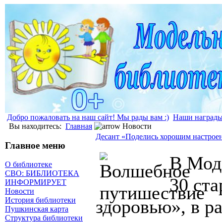
Добро пожаловать на наш сайт! Мы рады вам :)
Наши наград
Вы находитесь:
Главная
Новости
Десант «Поделись хорошим настрое
Главное меню
В Мод
О библиотеке
СВО: БИБЛИОТЕКА
30 ста
ИНФОРМИРУЕТ
Новости
История библиотеки
здоровью», в р
Пушкинская карта
Структура библиотеки