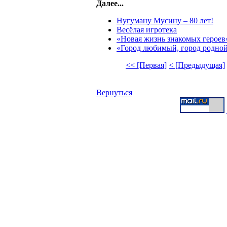
Далее...
Нугуману Мусину – 80 лет!
Весёлая игротека
«Новая жизнь знакомых героев
«Город любимый, город родно
<< [Первая]
< [Предыдущая]
Вернуться