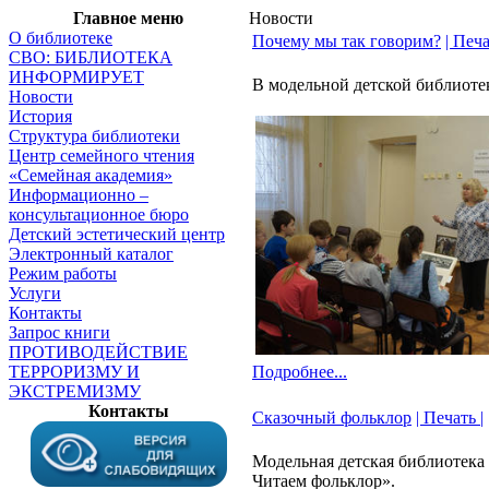
Главное меню
Новости
О библиотеке
Почему мы так говорим?
| Печа
СВО: БИБЛИОТЕКА
ИНФОРМИРУЕТ
В модельной детской библиоте
Новости
История
Структура библиотеки
Центр семейного чтения
«Семейная академия»
Информационно –
консультационное бюро
Детский эстетический центр
Электронный каталог
Режим работы
Услуги
Контакты
Запрос книги
ПРОТИВОДЕЙСТВИЕ
ТЕРРОРИЗМУ И
Подробнее...
ЭКСТРЕМИЗМУ
Контакты
Сказочный фольклор
| Печать |
Модельная детская библиотек
Читаем фольклор».