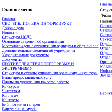
Главна
Главное меню
Структ
Филь
Главная
Назва
СВО: БИБЛИОТЕКА ИНФОРМИРУЕТ
Сектор
Добрые дела
Старш
Новости
Сектор
Структура ЦСДБ
Сектор
Основные сведения об организации
Отдел 
Местонахождение организации культуры и её филиалов
Отдел
Дополнительные сведения об учреждении
Отдел 
Учредительные документы
Отдел 
Документы
Органи
ПРОТИВОДЕЙСТВИЕ ТЕРРОРИЗМУ И
Младш
ЭКСТРЕМИЗМУ
Инфор
Структура и органы управления организации культуры
Зал де
Виды предоставляемых услуг
Планы по улучшению качества работы
Конкурсы
Читателям
Вернут
Коллегам
Контакты
Библиотечная галерея
Виртуальный музей