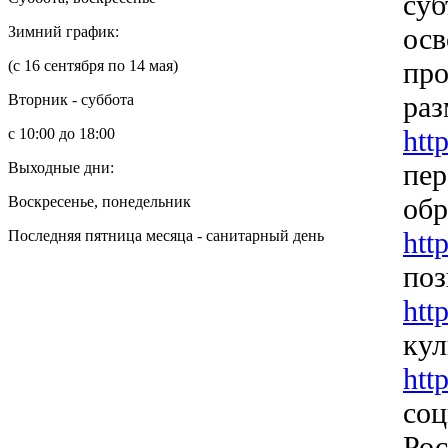
суб
осв
Зимний график:
про
(с 16 сентября по 14 мая)
раз
Вторник - суббота
htt
с 10:00 до 18:00
пер
Выходные дни:
обр
Воскресенье, понедельник
htt
Последняя пятница месяца - санитарный день
поз
htt
кул
htt
соц
Рос