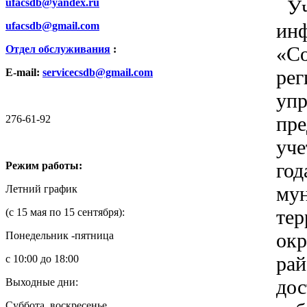
Уч
ufacsdb@yandex.ru
инф
ufacsdb@gmail.com
«Со
Отдел обслуживания
:
рег
E-mail:
servicecsdb@gmail.com
упр
пре
276-61-92
уче
год
Режим работы:
мун
Летний график
тер
(с 15 мая по 15 сентября):
окр
Понедельник -пятница
рай
с 10:00 до 18:00
дос
Выходные дни:
Суббота, воскресенье