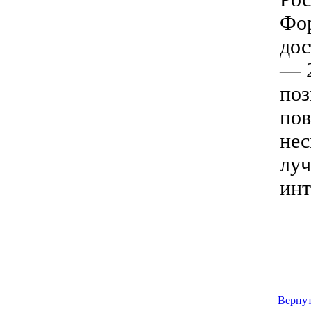
Фо
дос
— 2
поз
пов
нес
луч
инт
Вернут