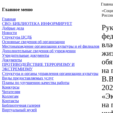
Главна
Главное меню
«Соци
Росси
Главная
СВО: БИБЛИОТЕКА ИНФОРМИРУЕТ
Рук
Добрые дела
Новости
фед
Структура ЦСДБ
Основные сведения об организации
вла
Местонахождение организации культуры и её филиалов
Дополнительные сведения об учреждении
жиз
Учредительные документы
обя
Документы
ПРОТИВОДЕЙСТВИЕ ТЕРРОРИЗМУ И
на 
ЭКСТРЕМИЗМУ
Структура и органы управления организации культуры
В.В
Виды предоставляемых услуг
Планы по улучшению качества работы
202
Конкурсы
Читателям
«Эк
Коллегам
Контакты
на 
Библиотечная галерея
Виртуальный музей