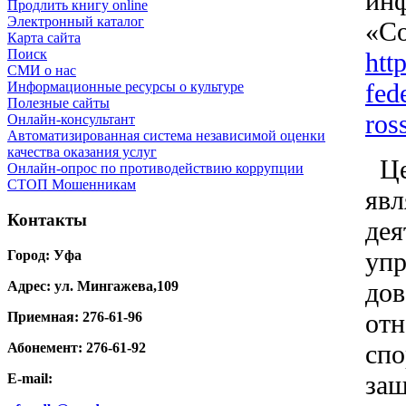
инф
Продлить книгу online
Электронный каталог
«Со
Карта сайта
Поиск
htt
СМИ о нас
fed
Информационные ресурсы о культуре
Полезные сайты
ross
Онлайн-консультант
Автоматизированная система независимой оценки
качества оказания услуг
Цел
Онлайн-опрос по противодействию коррупции
СТОП Мошенникам
явл
Контакты
дея
упр
Город: Уфа
дов
Адрес: ул. Мингажева,109
отн
Приемная: 276-61-96
спо
Абонемент: 276-61-92
защ
E-mail: