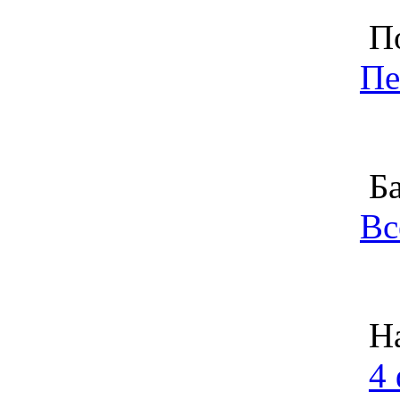
По
Пе
Ба
Вс
На
4