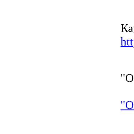
Ка
ht
"О
"О