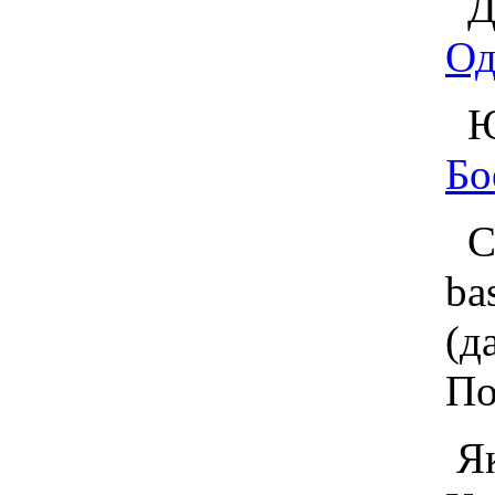
Де
Од
Юн
Бо
Ст
b
(д
По
Як