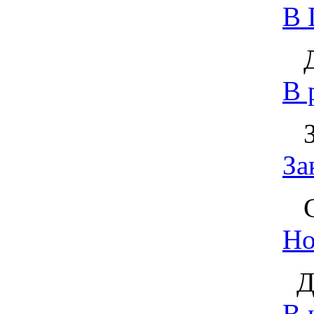
В 
Дм
В 
Зу
За
Сл
Но
Де
В 