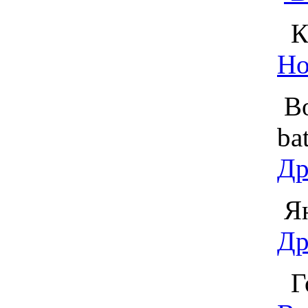
Ко
Но
Во
ba
Др
Ян
Др
Го