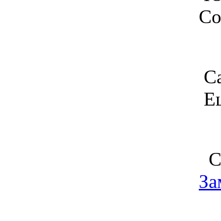
Со
Са
Ещ
Си
За