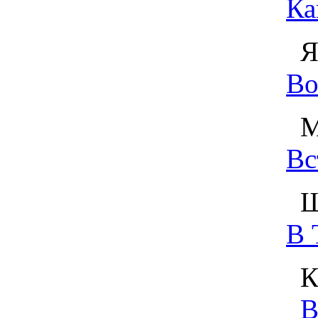
Ка
Ян
Во
Мо
Вс
Ши
В 
Кр
В