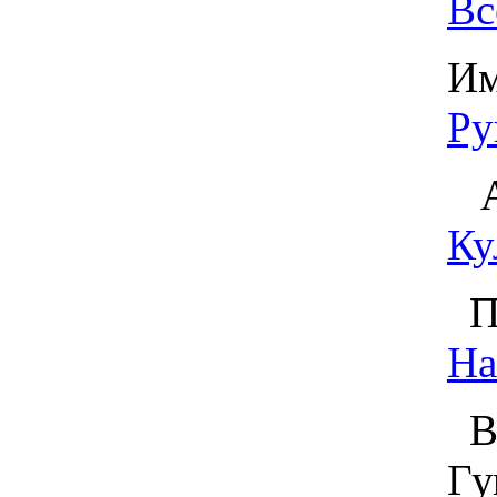
Вс
Им
Ру
Ах
Ку
Пе
На
Во
Гу