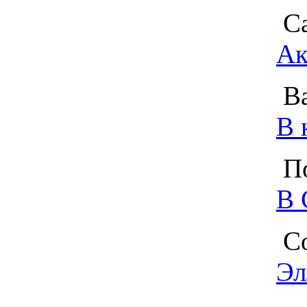
Са
Ак
Ва
В 
По
В 
Со
Эл