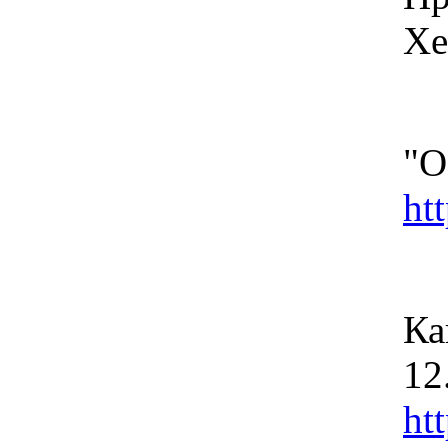
Хе
"О
ht
Ка
12
ht