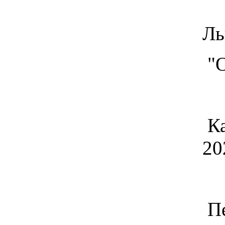
Ль
"О
Ка
20
Пе