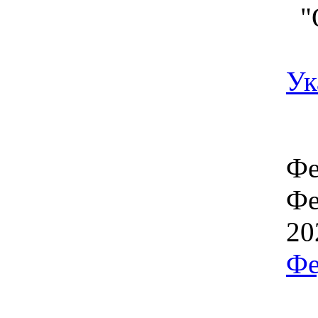
"О
Ук
Фе
Фе
20
Фе