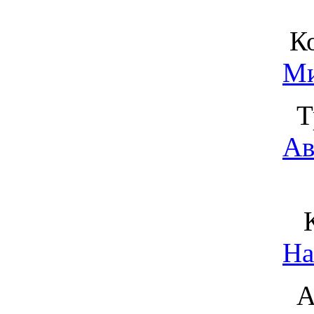
Ко
Ми
Тр
Ав
Ко
На
Ак