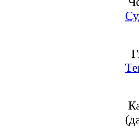
Че
Су
Ги
Те
Ка
(д