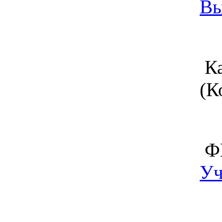
Вы
Ка
(К
ФН
Уч