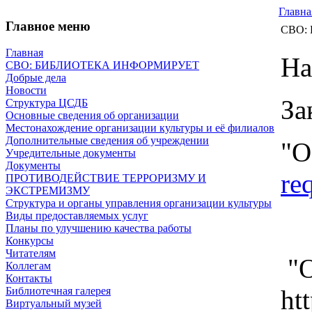
Главна
Главное меню
СВО:
Главная
На
СВО: БИБЛИОТЕКА ИНФОРМИРУЕТ
Добрые дела
Новости
За
Структура ЦСДБ
Основные сведения об организации
Местонахождение организации культуры и её филиалов
Дополнительные сведения об учреждении
"О
Учредительные документы
Документы
re
ПРОТИВОДЕЙСТВИЕ ТЕРРОРИЗМУ И
ЭКСТРЕМИЗМУ
Структура и органы управления организации культуры
Виды предоставляемых услуг
Планы по улучшению качества работы
Конкурсы
Читателям
"О
Коллегам
Контакты
ht
Библиотечная галерея
Виртуальный музей