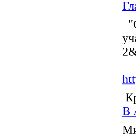
Гл
"О
уч
2&
ht
Кр
В 
Ми