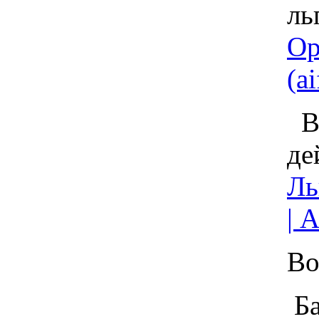
ль
Ор
(ai
Вы
де
Ль
| 
Во
Ба