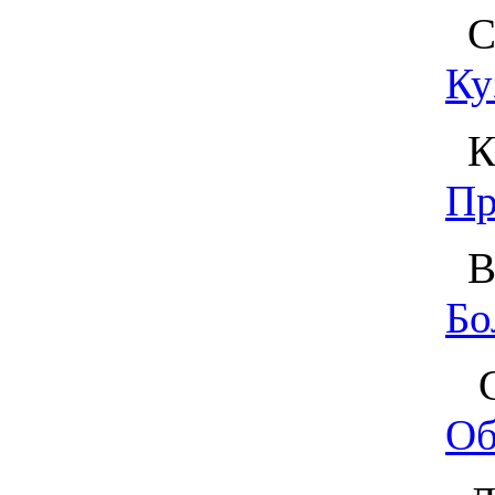
Св
Ку
Кр
Пр
Ва
Бо
Св
Об