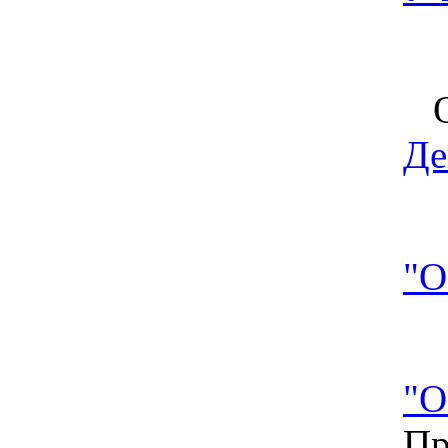
Об
Де
"О
"О
Пр