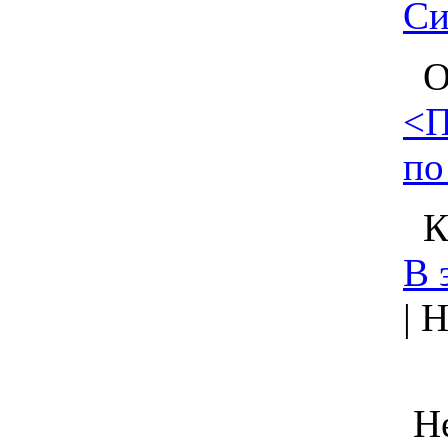
Си
О 
<П
по
Кл
В 
| 
Не