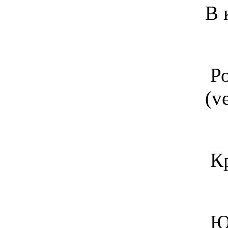
В 
Ро
(v
Кр
Юс