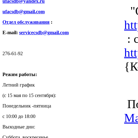
ufacsdb@yandex.ru
"О
ufacsdb@gmail.com
ht
Отдел обслуживания
:
E-mail:
servicecsdb@gmail.com
: 
ht
276-61-92
{К
Режим работы:
Летний график
(с 15 мая по 15 сентября):
По
Понедельник -пятница
Ма
с 10:00 до 18:00
Выходные дни:
Суббота, воскресенье