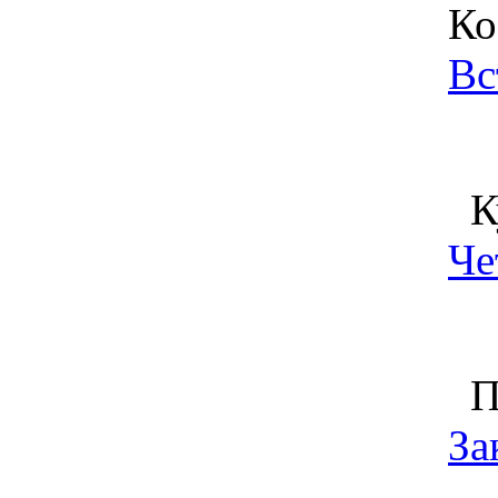
Ко
Вс
Ку
Че
Пу
За