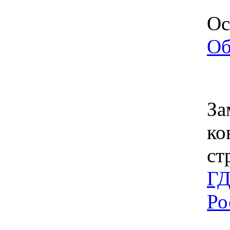
Ос
Об
За
ко
ст
ГД
Ро