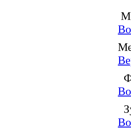
Ма
Во
Ме
Ве
Фа
Во
Зу
Во