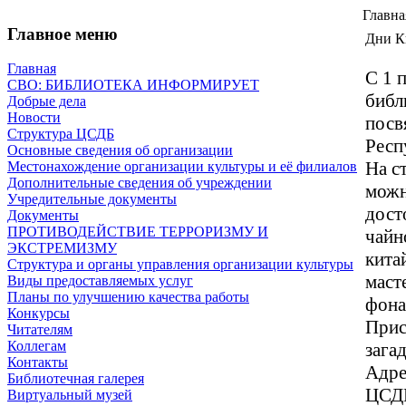
Главна
Главное меню
Дни К
Главная
С 1 
СВО: БИБЛИОТЕКА ИНФОРМИРУЕТ
библ
Добрые дела
Новости
посв
Структура ЦСДБ
Респ
Основные сведения об организации
На с
Местонахождение организации культуры и её филиалов
Дополнительные сведения об учреждении
можн
Учредительные документы
дост
Документы
ПРОТИВОДЕЙСТВИЕ ТЕРРОРИЗМУ И
чайн
ЭКСТРЕМИЗМУ
кита
Структура и органы управления организации культуры
маст
Виды предоставляемых услуг
Планы по улучшению качества работы
фона
Конкурсы
Прис
Читателям
Коллегам
зага
Контакты
Адре
Библиотечная галерея
ЦСД
Виртуальный музей