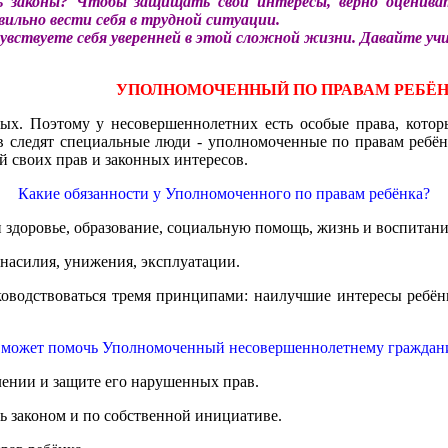
ь законы? Чтобы защищать свои интересы, верно оценива
вильно вести себя в трудной ситуации.
увствуете себя уверенней в этой сложной жизни. Давайте уч
УПОЛНОМОЧЕННЫЙ ПО ПРАВАМ РЕБЁ
ых. Поэтому у несовершеннолетних есть особые права, которы
в следят специальные люди - уполномоченные по правам ребё
й своих прав и законных интересов.
Какие обязанности у Уполномоченного по правам ребёнка?
 здоровье, образование, социальную помощь, жизнь и воспитание
 насилия, унижения, эксплуатации.
водствоваться тремя принципами: наилучшие интересы ребёнка
 может помочь Уполномоченный несовершеннолетнему граждан
лении и защите его нарушенных прав.
сь законом и по собственной инициативе.