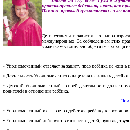
Знаете ли вы, зачем нужно изучат
противоправные действия, знать, как пра
Немного правовой грамотности - и вы поч
Дети уязвимы и зависимы от мира взросл
международных. За соблюдением этих пра
может самостоятельно обратиться за защито
• Уполномоченный отвечает за защиту прав ребёнка на жизнь и
• Деятельность Уполномоченного нацелена на защиту детей от
• Детский Уполномоченный в своей деятельности должен руко
родителей в отношении ребёнка.
Чем
• Уполномоченный оказывает содействие ребёнку в восстанов
• Уполномоченный действует в интересах детей, руководствуя