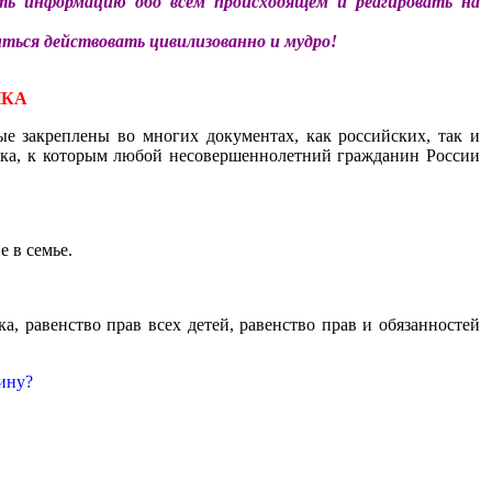
ть информацию обо всём происходящем и реагировать на
иться действовать цивилизованно и мудро!
НКА
е закреплены во многих документах, как российских, так и
нка, к которым любой несовершеннолетний гражданин России
 в семье.
, равенство прав всех детей, равенство прав и обязанностей
ину?