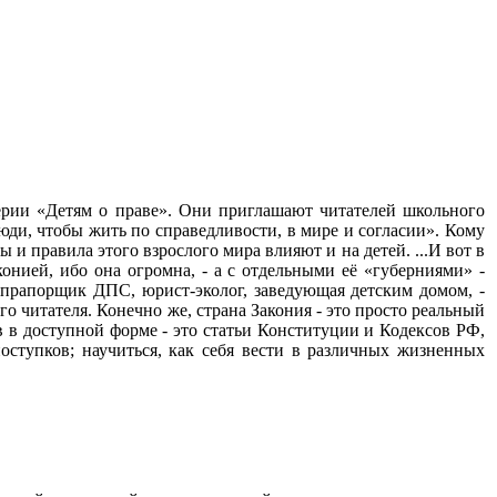
ерии «Детям о праве». Они приглашают читателей школьного
люди, чтобы жить по справедливости, в мире и согласии». Кому
 и правила этого взрослого мира влияют и на детей. ...И вот в
конией, ибо она огромна, - а с отдельными её «губерниями» -
прапорщик ДПС, юрист-эколог, заведующая детским домом, -
о читателя. Конечно же, страна Закония - это просто реальный
 в доступной форме - это статьи Конституции и Кодексов РФ,
оступков; научиться, как себя вести в различных жизненных