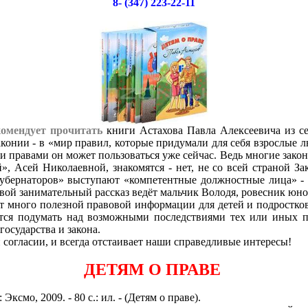
8- (347) 223-22-11
омендует прочитать
книги Астахова Павла Алексеевича из с
аконии - в «мир правил, которые придумали для себя взрослые 
и правами он может пользоваться уже сейчас. Ведь многие законы
, Асей Николаевной, знакомятся - нет, не со всей страной За
губернаторов» выступают «компетентные должностные лица» - 
ой занимательный рассказ ведёт мальчик Володя, ровесник юног
т много полезной правовой информации для детей и подростков
ется подумать над возможными последствиями тех или иных п
государства и закона.
 согласии, и всегда отстаивает наши справедливые интересы!
ДЕТЯМ О ПРАВЕ
 Эксмо, 2009. - 80 с.: ил. - (Детям о праве).